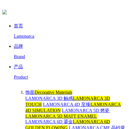
首页
Lamonarca
品牌
Brand
产品
Product
饰面
Decorative Materials
LAMONARCA 3D 触感
LAMONARCA 3D
TOUCH
LAMONARCA 4D 至臻
LAMONARCA
4D SIMULATION
LAMONARCA 5D 烤瓷
LAMONARCA 5D MATT ENAMEL
LAMONARCA 6D 鎏金
LAMONARCA 6D
GOLDEN FLOWING
LAMONARCA CMF 晶砂凝